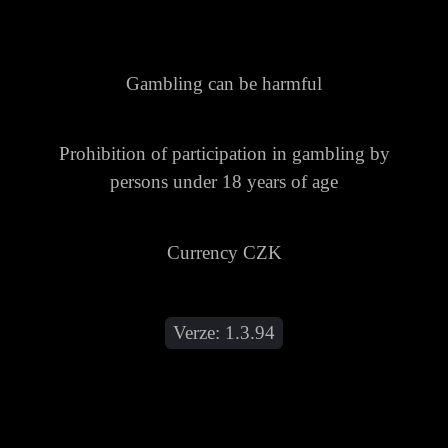
Gambling can be harmful
Prohibition of participation in gambling by
persons under 18 years of age
Currency CZK
Verze:
1.3.94