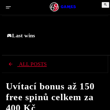
Last wins
ALL POSTS
Uvítací bonus až 150
free spinů celkem za
400 Kč