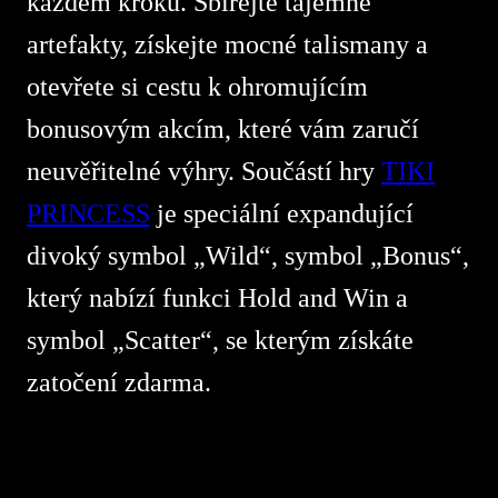
každém kroku. Sbírejte tajemné
artefakty, získejte mocné talismany a
otevřete si cestu k ohromujícím
bonusovým akcím, které vám zaručí
neuvěřitelné výhry. Součástí hry
TIKI
PRINCESS
je speciální expandující
divoký symbol „Wild“, symbol „Bonus“,
který nabízí funkci Hold and Win a
symbol „Scatter“, se kterým získáte
zatočení zdarma.