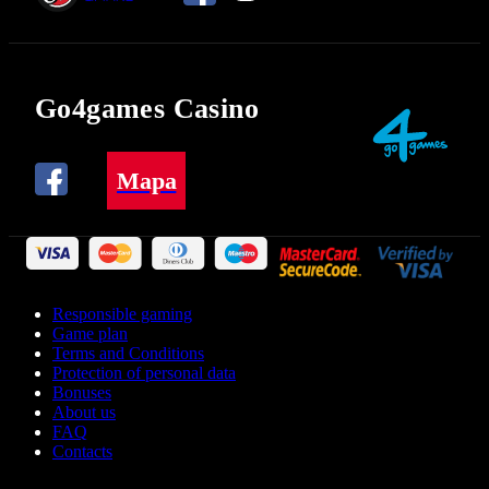
Go4games Casino
Mapa
Responsible gaming
Game plan
Terms and Conditions
Protection of personal data
Bonuses
About us
FAQ
Contacts