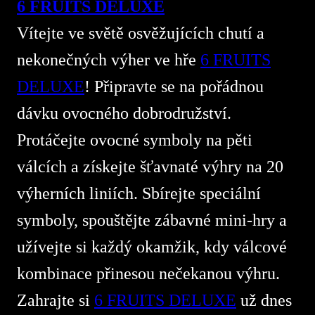
6 FRUITS DELUXE
Vítejte ve světě osvěžujících chutí a
nekonečných výher ve hře
6 FRUITS
DELUXE
! Připravte se na pořádnou
dávku ovocného dobrodružství.
Protáčejte ovocné symboly na pěti
válcích a získejte šťavnaté výhry na 20
výherních liniích. Sbírejte speciální
symboly, spouštějte zábavné mini-hry a
užívejte si každý okamžik, kdy válcové
kombinace přinesou nečekanou výhru.
Zahrajte si
6 FRUITS DELUXE
už dnes