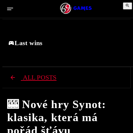
Last wins
ALL POSTS
🎰 Nové hry Synot:
klasika, která má
pořád šťávu