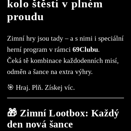
kolo štěstí v plném
proudu
Zimní hry jsou tady – a s nimi i speciální
herní program v rámci
69Clubu
.
Čeká tě kombinace každodenních misí,
odměn a šance na extra výhry.
🎯 Hraj. Plň. Získej víc.
🎁 Zimní Lootbox: Každý
den nová šance