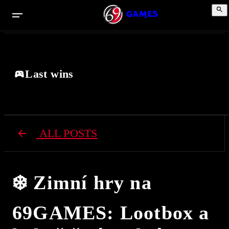
Last wins
ALL POSTS
❄️ Zimní hry na
69GAMES: Lootbox a