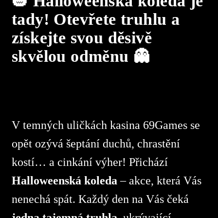
🎃 Halloweenská koleda je
tady! Otevřete truhlu a
získejte svou děsivě
skvělou odměnu 👻
V temných uličkách kasina 69Games se
opět ozývá šeptání duchů, chrastění
kostí… a cinkání výher! Přichází
Halloweenská koleda
– akce, která Vás
nenechá spát. Každý den na Vás čeká
jedna tajemná truhla
, ukrývající