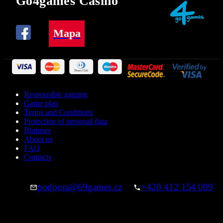
Go4games Casino
Mapa
Responsible gaming
Game plan
Terms and Conditions
Protection of personal data
Bonuses
About us
FAQ
Contacts
podpora@69games.cz
+420 412 154 009