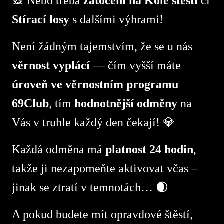
🎡 Nebo třeba
zatočení na Kole štěstí
či
Stírací losy
s dalšími výhrami!
Není žádným tajemstvím, že se u nás
věrnost vyplácí
— čím vyšší máte
úroveň ve věrnostním programu
69Club
, tím
hodnotnější odměny
na
Vás v truhle každý den čekají! 💎
Každá odměna má
platnost 24 hodin
,
takže ji nezapomeňte aktivovat včas –
jinak se ztratí v temnotách… 🌒
A pokud budete mít opravdové štěstí,