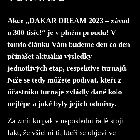
Akce „DAKAR DREAM 2023 – závod
o 300 tisíc!“ je v plném proudu! V
tomto článku Vám budeme den co den
přinášet aktuální výsledky
jednotlivých etap, respektive turnajů.
Níže se tedy můžete podívat, kteří z
účastníku turnaje zvládly dané kolo
nejlépe a jaké byly jejich odměny.
Za zmínku pak v neposlední řadě stojí
fakt, že všichni ti, kteří se objeví ve