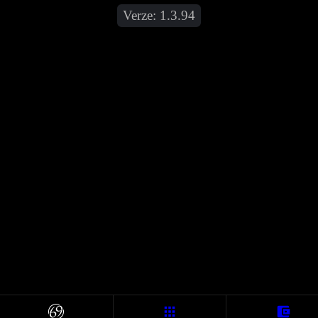
Verze:
1.3.94