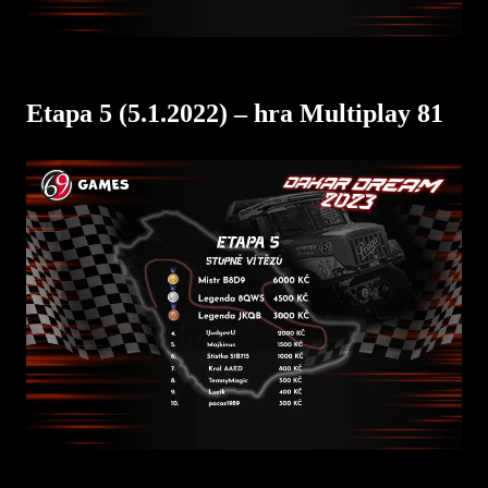
Etapa 5 (5.1.2022) – hra Multiplay 81