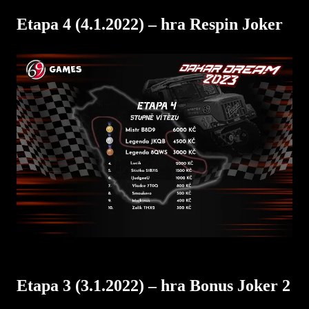
Etapa 4 (4.1.2022) – hra Respin Joker
Etapa 3 (3.1.2022) – hra Bonus Joker 2