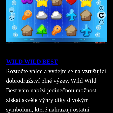
WILD WILD BEST
Roztočte válce a vydejte se na vzrušující
dobrodružství plné výzev. Wild Wild
Best vám nabízí jedinečnou možnost
získat skvělé výhry díky divokým
symbolům, které nahrazují ostatní