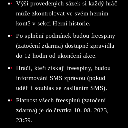
Výši provedených sázek si každý hráč
může zkontrolovat ve svém herním
kontě v sekci Herní historie.
Po splnění podmínek budou freespiny
(zatočení zdarma) dostupné zpravidla
do 12 hodin od ukončení akce.
Hráči, kteří získají freespiny, budou
informováni SMS zprávou (pokud
udělili souhlas se zasíláním SMS).
Platnost všech freespinů (zatočení
zdarma) je do čtvrtka 10. 08. 2023,
23:59.