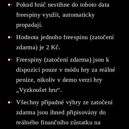
Pokud hráč nestihne do tohoto data
freespiny využít, automaticky
propadají.
Hodnota jednoho freespinu (zatočení
zdarma) je 2 Kč.
Freespiny (zatočení zdarma) jsou k
dispozici pouze v módu hry za reálné
peníze, nikoliv v demo verzi hry
„Vyzkoušet hru“.
Všechny případné výhry ze zatočení
zdarma jsou ihned připisovány do
reálného finančního zůstatku na