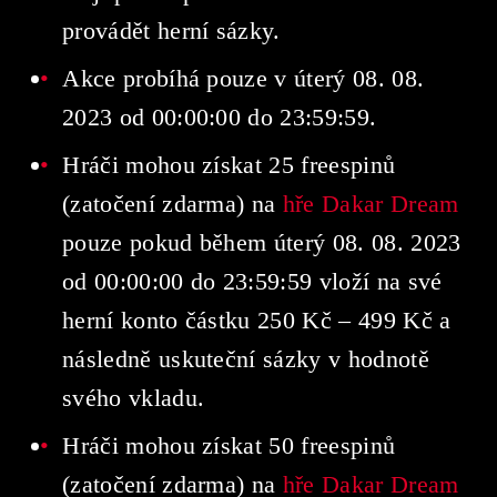
provádět herní sázky.
Akce probíhá pouze v úterý 08. 08.
2023 od 00:00:00 do 23:59:59.
Hráči mohou získat 25 freespinů
(zatočení zdarma) na
hře Dakar Dream
pouze pokud během úterý 08. 08. 2023
od 00:00:00 do 23:59:59 vloží na své
herní konto částku 250 Kč – 499 Kč a
následně uskuteční sázky v hodnotě
svého vkladu.
Hráči mohou získat 50 freespinů
(zatočení zdarma) na
hře Dakar Dream