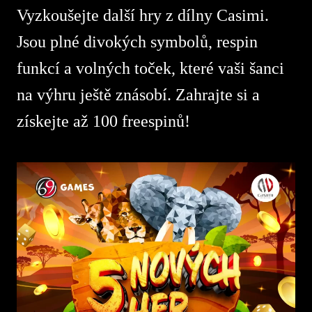
Vyzkoušejte další hry z dílny Casimi.
Jsou plné divokých symbolů, respin
funkcí a volných toček, které vaši šanci
na výhru ještě znásobí. Zahrajte si a
získejte až 100 freespinů!