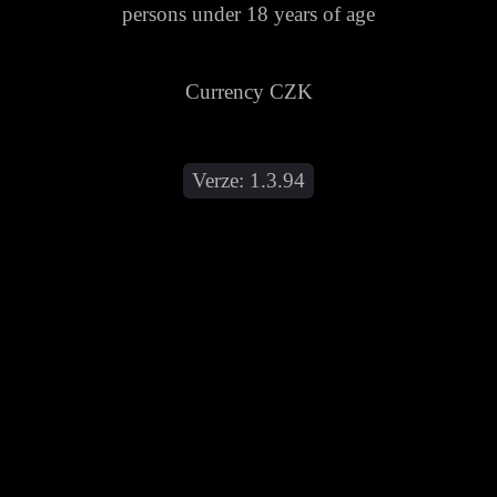
persons under 18 years of age
Currency CZK
Verze:
1.3.94