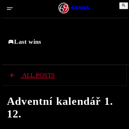
Last wins
ALL POSTS
Adventní kalendář 1.
12.