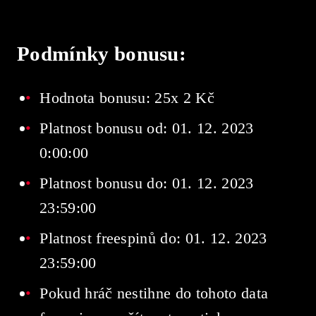
Podmínky bonusu:
Hodnota bonusu: 25x 2 Kč
Platnost bonusu od: 01. 12. 2023
0:00:00
Platnost bonusu do: 01. 12. 2023
23:59:00
Platnost freespinů do: 01. 12. 2023
23:59:00
Pokud hráč nestihne do tohoto data