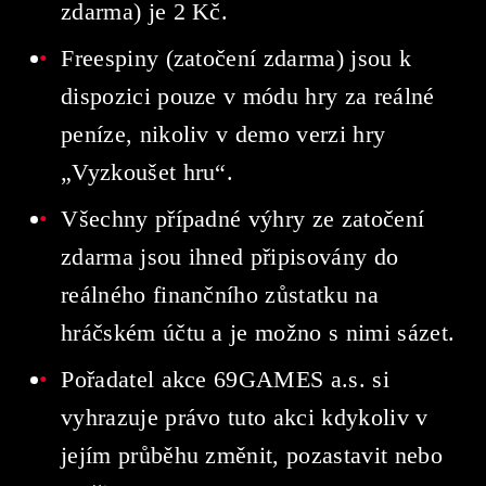
zdarma) je 2 Kč.
Freespiny (zatočení zdarma) jsou k
dispozici pouze v módu hry za reálné
peníze, nikoliv v demo verzi hry
„Vyzkoušet hru“.
Všechny případné výhry ze zatočení
zdarma jsou ihned připisovány do
reálného finančního zůstatku na
hráčském účtu a je možno s nimi sázet.
Pořadatel akce 69GAMES a.s. si
vyhrazuje právo tuto akci kdykoliv v
jejím průběhu změnit, pozastavit nebo