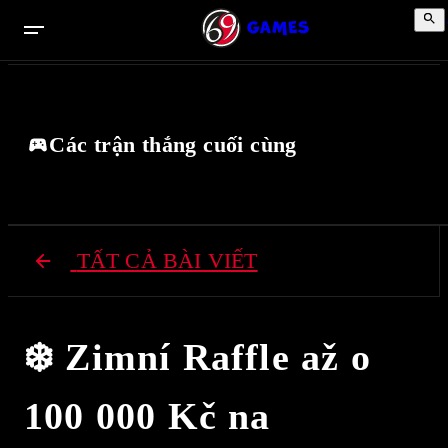
Các trận thắng cuối cùng
TẤT CẢ BÀI VIẾT
❄️ Zimní Raffle až o
100 000 Kč na