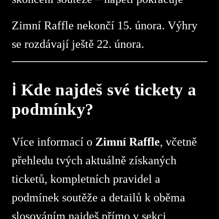
Zimní Raffle nekončí 15. února. Výhry
se rozdávají ještě 22. února.
ℹ️ Kde najdeš své tickety a
podmínky?
Více informací o
Zimní Raffle
, včetně
přehledu tvých aktuálně získaných
ticketů, kompletních pravidel a
podmínek soutěže a detailů k oběma
slosováním najdeš přímo v sekci