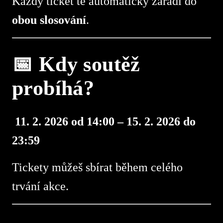
Každý ticket tě automaticky zařadí do
obou slosování
.
📅 Kdy soutěž
probíhá?
11. 2. 2026 od 14:00 –
15. 2. 2026 do
23:59
Tickety můžeš sbírat během celého
trvání akce.