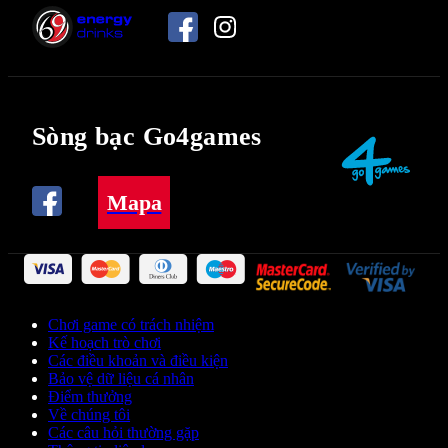
Sòng bạc Go4games
Mapa
Chơi game có trách nhiệm
Kế hoạch trò chơi
Các điều khoản và điều kiện
Bảo vệ dữ liệu cá nhân
Điểm thưởng
Về chúng tôi
Các câu hỏi thường gặp