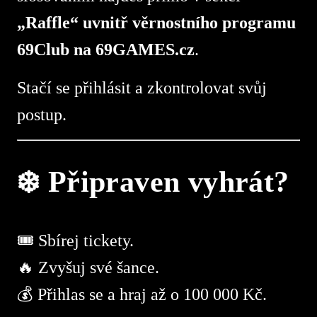
„Raffle“ uvnitř věrnostního programu
69Club na 69GAMES.cz
.
Stačí se přihlásit a zkontrolovat svůj
postup.
❄️ Připraven vyhrát?
🎟 Sbírej tickety.
🔥 Zvyšuj své šance.
💰 Přihlas se a hraj až o 100 000 Kč.