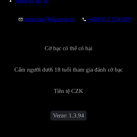
Thông tin liên lạc
podpora@69games.cz
+420 412 154 009
Cờ bạc có thể có hại
Cấm người dưới 18 tuổi tham gia đánh cờ bạc
Tiền tệ CZK
Verze:
1.3.94