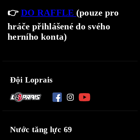
👉
DO RAFFLE
(pouze pro
hráče přihlášené do svého
herního konta)
Đội Loprais
Nước tăng lực 69