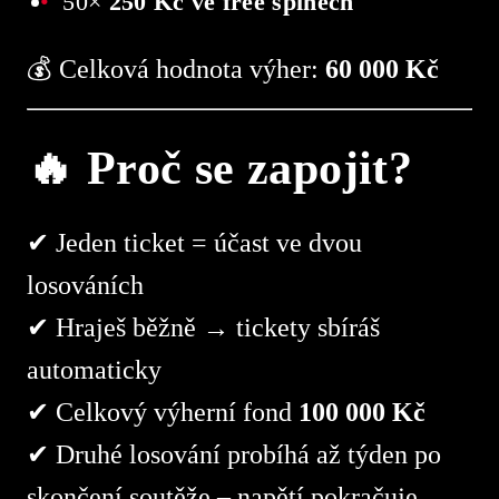
50×
250 Kč ve free spinech
💰 Celková hodnota výher:
60 000 Kč
🔥 Proč se zapojit?
✔ Jeden ticket = účast ve dvou
losováních
✔ Hraješ běžně → tickety sbíráš
automaticky
✔ Celkový výherní fond
100 000 Kč
✔ Druhé losování probíhá až týden po
skončení soutěže – napětí pokračuje